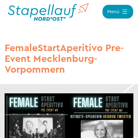
Zum
Menü
Inhalt
springen
FemaleStartAperitivo Pre-
Event Mecklenburg-
Vorpommern