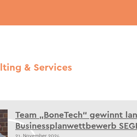
ting & Services
Team „BoneTech“ gewinnt la
Businessplanwettbewerb SEG
21. November 2024