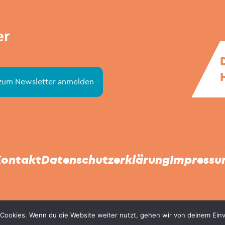
er
ontakt
Datenschutzerklärung
Impress
© Stapellauf NordOst 2021 - 2026
Cookies. Wenn du die Website weiter nutzt, gehen wir von deinem Einv