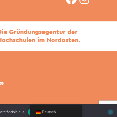
Die Gründungsagentur der
Hochschulen im Nordosten.
um
erständnis aus.
OK
Deutsch