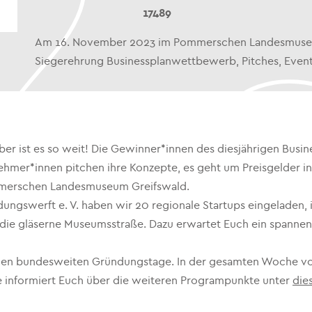
17489
Am 16. November 2023 im Pommerschen Landesmuseum 
Siegerehrung Businessplanwettbewerb, Pitches, Even
r ist es so weit! Die Gewinner*innen des diesjährigen Bus
ehmer*innen pitchen ihre Konzepte, es geht um Preisgelder 
Pommerschen Landesmuseum Greifswald.
ngswerft e. V. haben wir 20 regionale Startups eingeladen,
 ist die gläserne Museumsstraße. Dazu erwartet Euch ein span
ährigen bundesweiten Gründungstage. In der gesamten Woche vo
 informiert Euch über die weiteren Programpunkte unter
die