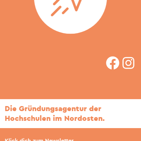
faceboo
In
Die Gründungsagentur der
Hochschulen im Nordosten.
Klick dich zum Newsletter