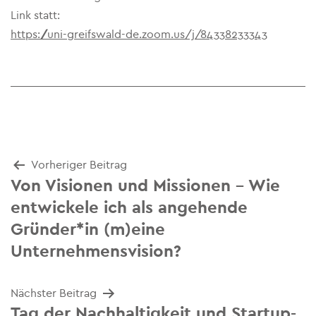
Link statt:
https://uni-greifswald-de.zoom.us/j/84338233343
Beitrags-
Vorheriger Beitrag
Von Visionen und Missionen – Wie
Navigation
entwickele ich als angehende
Gründer*in (m)eine
Unternehmensvision?
Nächster Beitrag
Tag der Nachhaltigkeit und Startup-