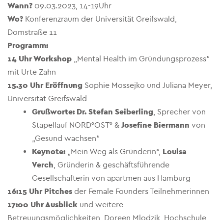
Wann?
09.03.2023, 14-19Uhr
Wo?
Konferenzraum der Universität Greifswald,
Domstraße 11
Programm:
14 Uhr Workshop
„Mental Health im Gründungsprozess“
mit Urte Zahn
15
.30
Uhr Eröffnung
Sophie Mossejko und Juliana Meyer,
Universität Greifswald
Grußworte: Dr. Stefan Seiberling
, Sprecher von
Stapellauf NORD°OST° &
Josefine Biermann
von
„Gesund wachsen“
Keynote:
„Mein Weg als Gründerin“,
Louisa
Verch
, Gründerin & geschäftsführende
Gesellschafterin von apartmen aus Hamburg
16:15
Uhr Pitches
der Female Founders Teilnehmerinnen
17:00
Uhr
Ausblick
und weitere
Betreuungsmöglichkeiten, Doreen Mlodzik, Hochschule