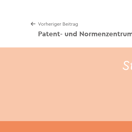
Beitrags-
Vorheriger Beitrag
Patent- und Normenzentru
Navigation